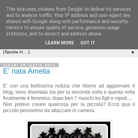
This site uses cookies from Google to deliver its services
Anna's Needle Art
and to analyze traffic. Your IP address and user-agent are
shared with Google along with performance and security
metrics to ensure quality of service, generate usage
Quando l'incontro tra un ago ed un filo può creare una
statistics, and to detect and address abuse.
piccola opera d'arte
LEARN MORE
GOT IT
▼
lunedì 20 luglio 2015
E' nata Amelia
E' con una bellissima notizia che ritorno ad aggiornare il
blog, sono diventata zia per la seconda volta e questa volta
finalmente è femmina, dopo ben 7 maschi tra figli e nipoti....
Non potevo creare qualcosa per la piccola? Ecco qua il
piccolo pensierino da attaccare in camera.