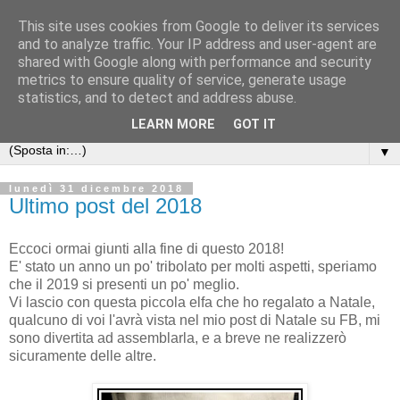
This site uses cookies from Google to deliver its services
Anna's Needle Art
and to analyze traffic. Your IP address and user-agent are
shared with Google along with performance and security
metrics to ensure quality of service, generate usage
Quando l'incontro tra un ago ed un filo può creare una
statistics, and to detect and address abuse.
piccola opera d'arte
LEARN MORE
GOT IT
▼
lunedì 31 dicembre 2018
Ultimo post del 2018
Eccoci ormai giunti alla fine di questo 2018!
E' stato un anno un po' tribolato per molti aspetti, speriamo
che il 2019 si presenti un po' meglio.
Vi lascio con questa piccola elfa che ho regalato a Natale,
qualcuno di voi l'avrà vista nel mio post di Natale su FB, mi
sono divertita ad assemblarla, e a breve ne realizzerò
sicuramente delle altre.