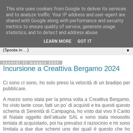
This site uses cookies from Google to deliver its services
Anna's Needle Art
and to analyze traffic. Your IP address and user-agent are
shared with Google along with performance and security
metrics to ensure quality of service, generate usage
Quando l'incontro tra un ago ed un filo può creare una
statistics, and to detect and address abuse.
piccola opera d'arte
LEARN MORE
GOT IT
▼
venerdì 31 maggio 2024
Incursione a Creattiva Bergamo 2024
Ci sono ci sono, ho solo preso la velocità di un bradipo per
pubblicare.
A marzo sono stata per la prima volta a Creattiva Bergamo,
ho visto tante cose, fatti un po' di acquisti e tra questi questo
schema di Serenità di Campagna, ho visto dal vivo Il Canto
di Natale oggetto dell'attuale SAL e sono stata moooolto
tentata di acquistarlo, poi ha prevalso il raziocinio e mi sono
limitata a due due schemi uno dei quali è questo che ho