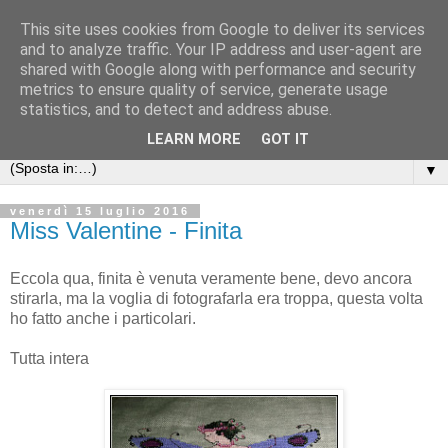
This site uses cookies from Google to deliver its services
Anna's Needle Art
and to analyze traffic. Your IP address and user-agent are
shared with Google along with performance and security
metrics to ensure quality of service, generate usage
Quando l'incontro tra un ago ed un filo può creare una
statistics, and to detect and address abuse.
piccola opera d'arte
LEARN MORE
GOT IT
▼
venerdì 15 luglio 2016
Miss Valentine - Finita
Eccola qua, finita è venuta veramente bene, devo ancora
stirarla, ma la voglia di fotografarla era troppa, questa volta
ho fatto anche i particolari.
Tutta intera