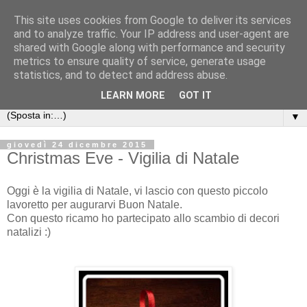
This site uses cookies from Google to deliver its services
Anna's Needle Art
and to analyze traffic. Your IP address and user-agent are
shared with Google along with performance and security
metrics to ensure quality of service, generate usage
Quando l'incontro tra un ago ed un filo può creare una
statistics, and to detect and address abuse.
piccola opera d'arte
LEARN MORE
GOT IT
▼
giovedì 24 dicembre 2015
Christmas Eve - Vigilia di Natale
Oggi è la vigilia di Natale, vi lascio con questo piccolo
lavoretto per augurarvi Buon Natale.
Con questo ricamo ho partecipato allo scambio di decori
natalizi :)