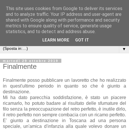
This site uses cookies from Google to deliver its services
Anna's Needle Art
and to analyze traffic. Your IP address and user-agent are
shared with Google along with performance and security
metrics to ensure quality of service, generate usage
Quando l'incontro tra un ago ed un filo può creare una
statistics, and to detect and address abuse.
piccola opera d'arte
LEARN MORE
GOT IT
▼
martedì 29 ottobre 2019
Finalmente
Finalmente posso pubblicare un lavoretto che ho realizzato
in quest'ultimo periodo in quanto so che è giunto a
destinazione.
Mi ha dato parecchia soddisfazione, è stato un piacere
ricamarlo, ho potuto badare al risultato delle sfumature del
filo senza la preoccupazione del retro perfetto, è inutile dirlo,
il retro perfetto non sempre combacia con un ricamo perfetto.
E' giunto a destinazione in Toscana ad una persona
speciale, un'amica d'infanzia alla quale volevo donare un