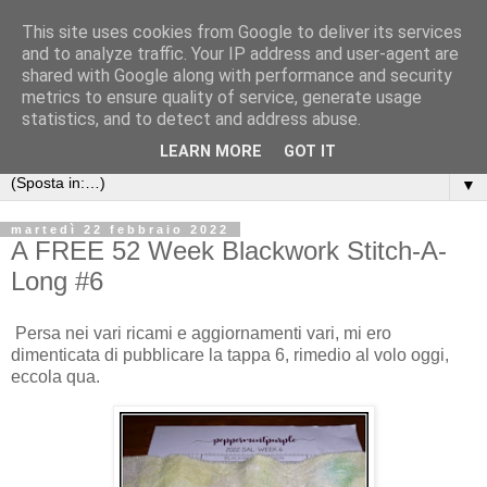
This site uses cookies from Google to deliver its services
Anna's Needle Art
and to analyze traffic. Your IP address and user-agent are
shared with Google along with performance and security
metrics to ensure quality of service, generate usage
Quando l'incontro tra un ago ed un filo può creare una
statistics, and to detect and address abuse.
piccola opera d'arte
LEARN MORE
GOT IT
▼
martedì 22 febbraio 2022
A FREE 52 Week Blackwork Stitch-A-
Long #6
Persa nei vari ricami e aggiornamenti vari, mi ero
dimenticata di pubblicare la tappa 6, rimedio al volo oggi,
eccola qua.